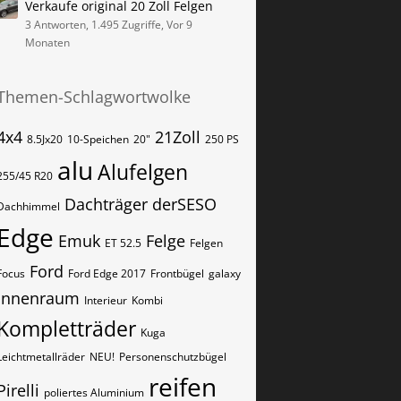
Verkaufe original 20 Zoll Felgen
3 Antworten, 1.495 Zugriffe, Vor 9
Monaten
Themen-Schlagwortwolke
4x4
21Zoll
8.5Jx20
10-Speichen
20"
250 PS
alu
Alufelgen
255/45 R20
Dachträger
derSESO
Dachhimmel
Edge
Emuk
Felge
ET 52.5
Felgen
Ford
Focus
Ford Edge 2017
Frontbügel
galaxy
Innenraum
Interieur
Kombi
Kompletträder
Kuga
Leichtmetallräder
NEU!
Personenschutzbügel
reifen
Pirelli
poliertes Aluminium