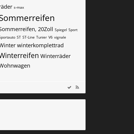
räder
s-max
Sommerreifen
Sommerreifen, 20Zoll
Spiegel
Sport
Sportauto
ST
ST-Line
Tunier
V6
vignale
Winter
winterkomplettrad
Winterreifen
Winterräder
Wohnwagen
m