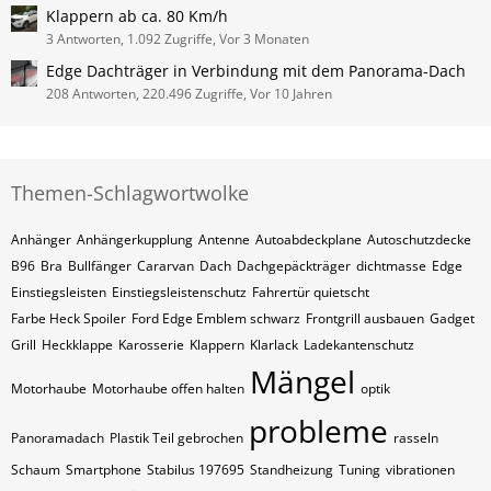
Klappern ab ca. 80 Km/h
3 Antworten, 1.092 Zugriffe, Vor 3 Monaten
Edge Dachträger in Verbindung mit dem Panorama-Dach
208 Antworten, 220.496 Zugriffe, Vor 10 Jahren
Themen-Schlagwortwolke
Anhänger
Anhängerkupplung
Antenne
Autoabdeckplane
Autoschutzdecke
B96
Bra
Bullfänger
Cararvan
Dach
Dachgepäckträger
dichtmasse
Edge
Einstiegsleisten
Einstiegsleistenschutz
Fahrertür quietscht
Farbe Heck Spoiler
Ford Edge Emblem schwarz
Frontgrill ausbauen
Gadget
Grill
Heckklappe
Karosserie
Klappern
Klarlack
Ladekantenschutz
Mängel
Motorhaube
Motorhaube offen halten
optik
probleme
Panoramadach
Plastik Teil gebrochen
rasseln
Schaum
Smartphone
Stabilus 197695
Standheizung
Tuning
vibrationen