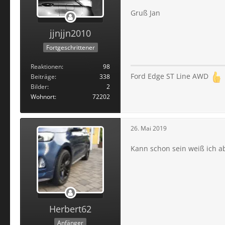
Gruß Jan
jjnjjn2010
Fortgeschrittener
Reaktionen
98
Ford Edge ST Line AWD
Beiträge
338
Bilder
2
Wohnort
72202
26. Mai 2019
Kann schon sein weiß ich a
Herbert62
Anfänger