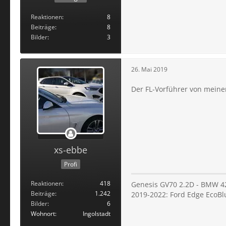
Reaktionen
8
Beiträge
8
Bilder
3
26. Mai 2019
Der FL-Vorführer von meinem
xs-ebbe
Profi
Reaktionen
418
Genesis GV70 2.2D - BMW 4
Beiträge
1.242
2019-2022: Ford Edge EcoBl
Bilder
6
Wohnort
Ingolstadt