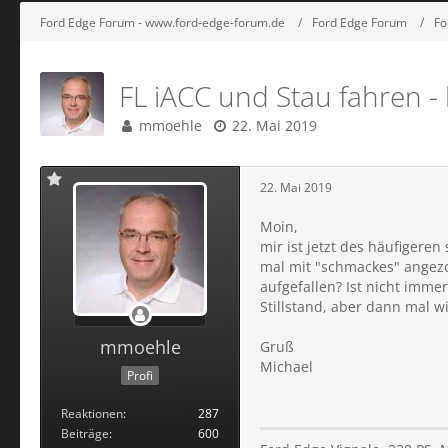
Ford Edge Forum - www.ford-edge-forum.de
Ford Edge Forum
Fo
FL iACC und Stau fahren - 
mmoehle
22. Mai 2019
22. Mai 2019
Moin,
mir ist jetzt des häufigere
mal mit "schmackes" angezo
aufgefallen? Ist nicht imme
Stillstand, aber dann mal 
mmoehle
Gruß
Michael
Profi
Reaktionen
287
Beiträge
600