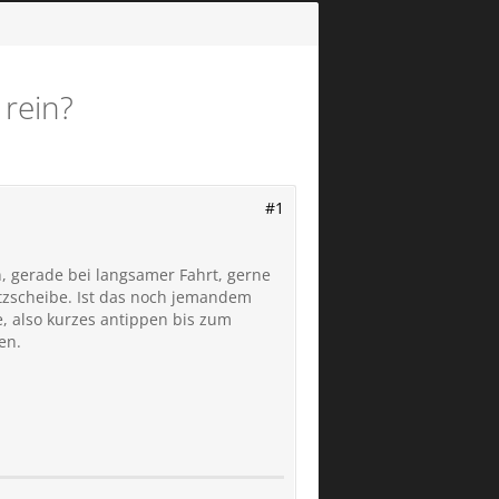
 rein?
#1
n, gerade bei langsamer Fahrt, gerne
tzscheibe. Ist das noch jemandem
e, also kurzes antippen bis zum
en.