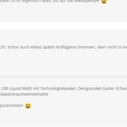
odel 2019, eigentlich alles, bis auf die Metallpedale
icht. Schon auch etwas spätes kräftigeres bremsen, aber nicht so e
238 Liquid Weiß mit Technologiekpaket, Designpaket (Leder Schwar
d Gepäckraumwendematte
gszierleisten