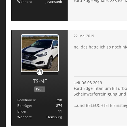
Ford Edge Vignale, 238 PS, M
Wohnort
Jevenstedt
22. Mai 2019
ne, das hatte ich so noch n
TS-NF
seit 06.03.2019
Ford Edge Titanium BiTurbo 
Profi
Scheinwerferreinigung un
Reaktionen
298
...und BELEUCHTETE Einstie
Beiträge
874
Bilder
11
Wohnort
Flensburg