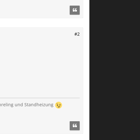
#2
achreling und Standheizung