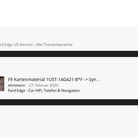
rd Edge US-Version - Alle Themenbereiche
F9 Kartenmaterial 1U5T-14G421-B*F -> Sync3 ab v3.2.19324 EU.1.19 verfügbar
ehrtmann
27. Februar 2020
Ford Edge - Car HiFi, Telefon & Navigation