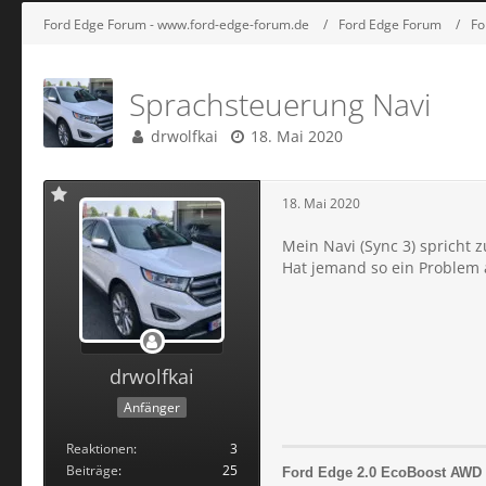
Ford Edge Forum - www.ford-edge-forum.de
Ford Edge Forum
Fo
Sprachsteuerung Navi
drwolfkai
18. Mai 2020
18. Mai 2020
Mein Navi (Sync 3) spricht 
Hat jemand so ein Problem
drwolfkai
Anfänger
Reaktionen
3
Beiträge
25
Ford Edge 2.0 EcoBoost AWD T