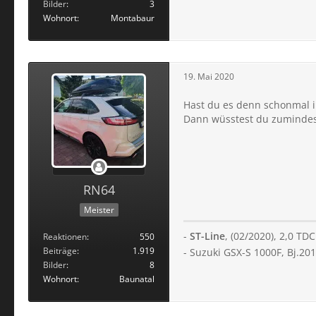
Bilder
3
Wohnort
Montabaur
19. Mai 2020
Hast du es denn schonmal i
Dann wüsstest du zumindest
RN64
Meister
-
ST-Line
, (02/2020), 2,0 T
Reaktionen
550
Beiträge
1.919
- Suzuki GSX-S 1000F, Bj.201
Bilder
8
Wohnort
Baunatal