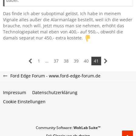
dabei.
Das finde ich aber suboptimal gelöst. Ich habe in meinem
Vignale alles außer die Alarmanlage bestellt, weil ich die weder
brauche, noch will. Jetzt muss man sie nehmen, erhöht das
Technologiepaket mal eben von 400,- auf 950,-, obwohl die
damals separat nur 450,- extra kostete.
1
…
37
38
39
40
41
Ford Edge Forum - www.ford-edge-forum.de
Impressum
Datenschutzerklärung
Cookie Einstellungen
Community-Software:
WoltLab Suite™
Stil:
Classic
von
cls-design