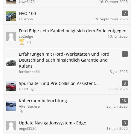
Uwe6470
16. Oktober 2025
HVO 100
7
Leukona
19. September 2025
Ford Edge - ein Kapitel neigt sich dem Ende entgegen
cb2edge
10. Juli 2025
1
Erfahrungen mit (Ford) Werkstätten und Ford
1
Deutschland auch hinsichtlich Garantie und
Kulanz
fordprobe64
3. Juli 2025
Spurhalte- und Pre-Collision Assistent...
3
HeatGuyJ
30. Juni 2025
Kofferraumbeleuchtung
18
Alter Sachse
25. Juni 2025
Update Navigationssystem - Edge
3
engel3520
18. Juni 2025