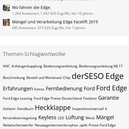
Wo fahren die Edge.
1.264 Antworten, 1.002.920 Zugriffe, Vor 10 Jahren
Mängel und Verarbeitung Edge Facelift 2019
685 Antworten, 373.529 Zugriffe, Vor 7 Jahren
Themen-Schlagwortwolke
ANC
Anhängerkupplung
Bedienungsanleitung
Bedienungsanleitung MJ 17
derSESO
Edge
Beschreibung
Bestell und Wartesaal
Chip
Ford Edge
Erfahrungen
Fernbedienung
Ford
Extras
Garantie
Ford Edge Leasing
Ford Edge Preise Deutschland
Funktion
Heckklappe
Geheim
Handbuch
Inspentionsintervall
It
Keyless
Lüftung
Mängel
Keramikversiegelung
LED
Menü
Nebelscheinwerfer
Neuwagenkennenlernphse
optik
Preise Ford Edge