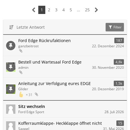
1
2
3
4
5
…
25
Letzte Antwort
Filter
Ford Edge Rückrufaktionen
187
ganzbeitrost
22. Dezember 2024
Bestell und Wartesaal Ford Edge
4,8k
admin
30. November 2020
Anleitung zur Verfolgung eures EDGE
1,5k
Glider
20. Dezember 2019
31
Sitz wechseln
Ford Edge Sport
28. Juli 2026
Kofferraumklappe- Heckklappe öffnet nicht
15
Sappel
31. Mai 2026