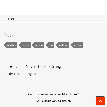
Biete
Tags
Winter
räder
reifen
alu
galaxy
s-max
Impressum
Datenschutzerklärung
Cookie Einstellungen
Community-Software:
WoltLab Suite™
Stil:
Classic
von
cls-design