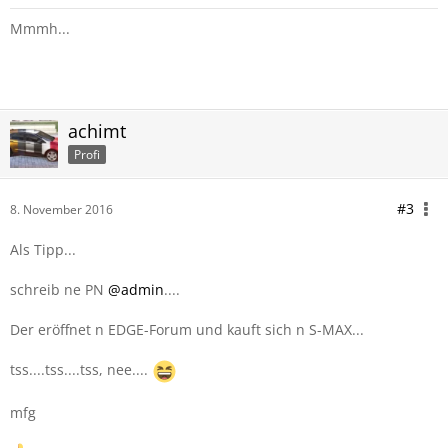
Mmmh...
achimt
Profi
#3
8. November 2016
Als Tipp...
schreib ne PN
@admin
....
Der eröffnet n EDGE-Forum und kauft sich n S-MAX...
tss....tss....tss, nee....
mfg