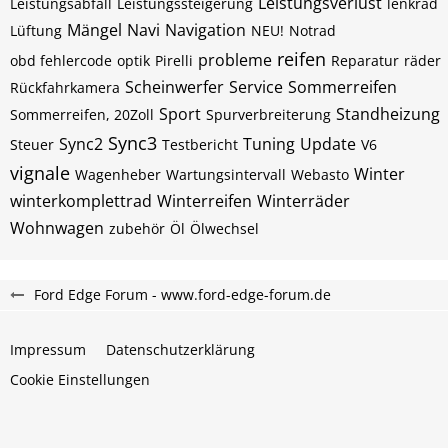
Leistungsverlust
Leistungsabfall
Leistungssteigerung
lenkrad
Mängel
Navi
Navigation
Lüftung
NEU!
Notrad
reifen
probleme
obd fehlercode
optik
Pirelli
Reparatur
räder
Scheinwerfer
Service
Sommerreifen
Rückfahrkamera
Sport
Standheizung
Sommerreifen, 20Zoll
Spurverbreiterung
Sync3
Sync2
Tuning
Update
Steuer
Testbericht
V6
vignale
Winter
Wagenheber
Wartungsintervall
Webasto
winterkomplettrad
Winterreifen
Winterräder
Wohnwagen
zubehör
Öl
Ölwechsel
Ford Edge Forum - www.ford-edge-forum.de
Impressum
Datenschutzerklärung
Cookie Einstellungen