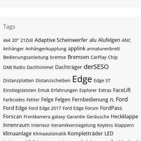
Tags
Adaptive Scheinwerfer
alu
Alufelgen
4x4
20"
21Zoll
ANC
applink
Anhänger
Anhängerkupplung
armaturenbrett
Bremsen
Bedienungsanleitung
bremse
CarPlay
Chip
derSESO
Dachträger
DAB Radio
Dachhimmel
Edge
Distanzplatten
Distanzscheiben
Edge ST
FaceLift
Einstiegsleisten
Emuk
Erfahrungen
Explorer
Extras
Ford
Felge
Felgen
Fernbedienung
Farbcodes
Fehler
FL
Ford Edge
FordPass
Ford Edge 2017
Ford Edge Forum
Forscan
Heckklappe
Frontkamera
galaxy
Garantie
Geräusche
Innenraum
Interieur
Keramikversiegelung
Keyless
Klappern
klimaanlage
Kompletträder
LED
Klimaautomatik