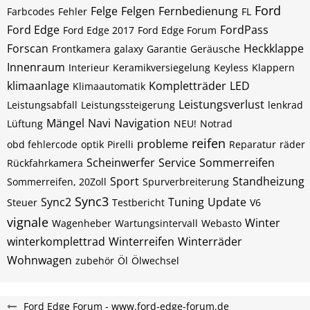
Ford
Felge
Felgen
Fernbedienung
Farbcodes
Fehler
FL
Ford Edge
FordPass
Ford Edge 2017
Ford Edge Forum
Forscan
Heckklappe
Frontkamera
galaxy
Garantie
Geräusche
Innenraum
Interieur
Keramikversiegelung
Keyless
Klappern
klimaanlage
Kompletträder
LED
Klimaautomatik
Leistungsverlust
Leistungsabfall
Leistungssteigerung
lenkrad
Mängel
Navi
Navigation
Lüftung
NEU!
Notrad
reifen
probleme
obd fehlercode
optik
Pirelli
Reparatur
räder
Scheinwerfer
Service
Sommerreifen
Rückfahrkamera
Sport
Standheizung
Sommerreifen, 20Zoll
Spurverbreiterung
Sync3
Sync2
Tuning
Update
Steuer
Testbericht
V6
vignale
Winter
Wagenheber
Wartungsintervall
Webasto
winterkomplettrad
Winterreifen
Winterräder
Wohnwagen
zubehör
Öl
Ölwechsel
Ford Edge Forum - www.ford-edge-forum.de