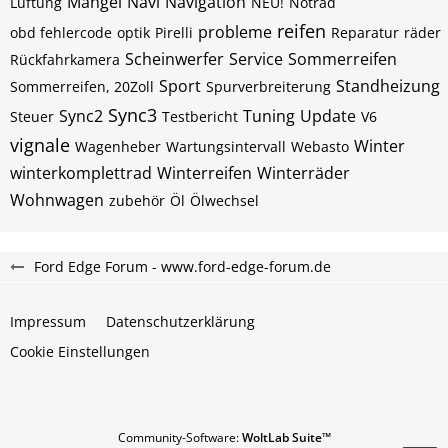
Mängel
Navi
Navigation
Lüftung
NEU!
Notrad
reifen
probleme
obd fehlercode
optik
Pirelli
Reparatur
räder
Scheinwerfer
Service
Sommerreifen
Rückfahrkamera
Sport
Standheizung
Sommerreifen, 20Zoll
Spurverbreiterung
Sync3
Sync2
Tuning
Update
Steuer
Testbericht
V6
vignale
Winter
Wagenheber
Wartungsintervall
Webasto
winterkomplettrad
Winterreifen
Winterräder
Wohnwagen
zubehör
Öl
Ölwechsel
Ford Edge Forum - www.ford-edge-forum.de
Impressum
Datenschutzerklärung
Cookie Einstellungen
Community-Software:
WoltLab Suite™