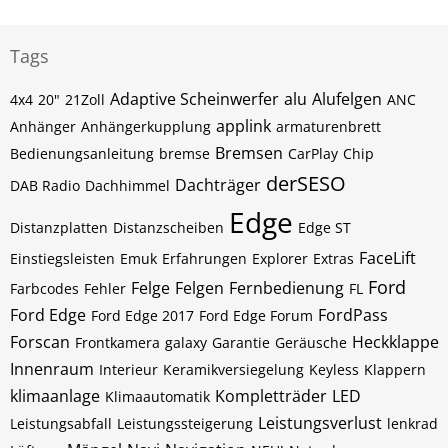
Tags
Adaptive Scheinwerfer
alu
Alufelgen
4x4
20"
21Zoll
ANC
applink
Anhänger
Anhängerkupplung
armaturenbrett
Bremsen
Bedienungsanleitung
bremse
CarPlay
Chip
derSESO
Dachträger
DAB Radio
Dachhimmel
Edge
Distanzplatten
Distanzscheiben
Edge ST
FaceLift
Einstiegsleisten
Emuk
Erfahrungen
Explorer
Extras
Ford
Felge
Felgen
Fernbedienung
Farbcodes
Fehler
FL
Ford Edge
FordPass
Ford Edge 2017
Ford Edge Forum
Forscan
Heckklappe
Frontkamera
galaxy
Garantie
Geräusche
Innenraum
Interieur
Keramikversiegelung
Keyless
Klappern
klimaanlage
Kompletträder
LED
Klimaautomatik
Leistungsverlust
Leistungsabfall
Leistungssteigerung
lenkrad