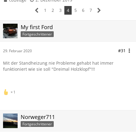
1
2
3
4
5
6
7
My first Ford
Fortgeschrittener
#31
29. Februar 2020
Mit der Standheizung nie Probleme gehabt hat immer
funktioniert wie sie soll "Dreimal Holzklopf"!!!
1
Norweger711
Fortgeschrittener