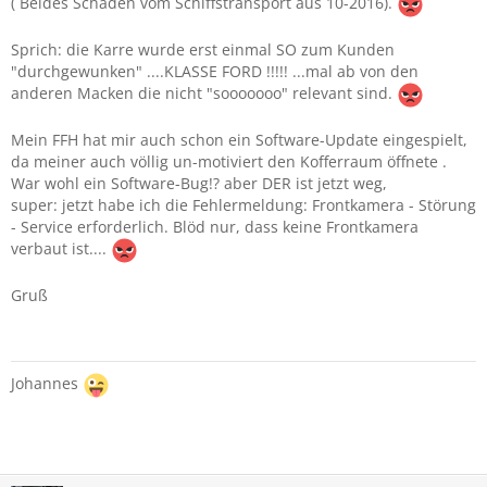
( Beides Schäden vom Schiffstransport aus 10-2016).
Sprich: die Karre wurde erst einmal SO zum Kunden
"durchgewunken" ....KLASSE FORD !!!!! ...mal ab von den
anderen Macken die nicht "sooooooo" relevant sind.
Mein FFH hat mir auch schon ein Software-Update eingespielt,
da meiner auch völlig un-motiviert den Kofferraum öffnete .
War wohl ein Software-Bug!? aber DER ist jetzt weg,
super: jetzt habe ich die Fehlermeldung: Frontkamera - Störung
- Service erforderlich. Blöd nur, dass keine Frontkamera
verbaut ist....
Gruß
Johannes