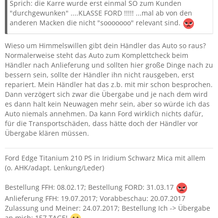
Sprich: die Karre wurde erst einmal SO zum Kunden
"durchgewunken" ....KLASSE FORD !!!!! ...mal ab von den
anderen Macken die nicht "sooooooo" relevant sind.
Wieso um Himmelswillen gibt dein Händler das Auto so raus?
Normalerweise steht das Auto zum Komplettcheck beim
Händler nach Anlieferung und sollten hier große Dinge nach zu
bessern sein, sollte der Händler ihn nicht rausgeben, erst
repariert. Mein Händler hat das z.b. mit mir schon besprochen.
Dann verzögert sich zwar die Übergabe und je nach dem wird
es dann halt kein Neuwagen mehr sein, aber so würde ich das
Auto niemals annehmen. Da kann Ford wirklich nichts dafür,
für die Transportschäden, dass hätte doch der Händler vor
Übergabe klären müssen.
Ford Edge Titanium 210 PS in Iridium Schwarz Mica mit allem
(o. AHK/adapt. Lenkung/Leder)
Bestellung FFH: 08.02.17; Bestellung FORD: 31.03.17
Anlieferung FFH: 19.07.2017; Vorabbeschau: 20.07.2017
Zulassung und Meiner: 24.07.2017; Bestellung Ich -> Übergabe
an mich: 157 TAGE!