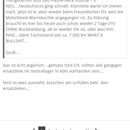
'reingefahren und das Plastik-Heck musste 1 x
NEU....Heckschürze ging schnell, Kleinteile warte ich immer
noch. Jetzt ist er aber wieder beim Freundlichen FH, weil die
Motorblock-Warnleuchte angegangen ist. Zu Klärung
braucht es hier bis heute auch schon wieder 2 Tage (!!!!)
OHNE Rückmeldung, ob er wieder OK ist, oder was Ihm
fehlt....beim Tachostand von ca. 7.000 km WHAT A
BULLSHIT...
Gruß....
das ist echt ärgerlich....gemäss ford CH, sollten alle gängigen
ersatzteile im zentrallager in köln vorhanden sein....
ford ist wies aussieht, bisschen am schlafen betr. den
ersatzteilen....