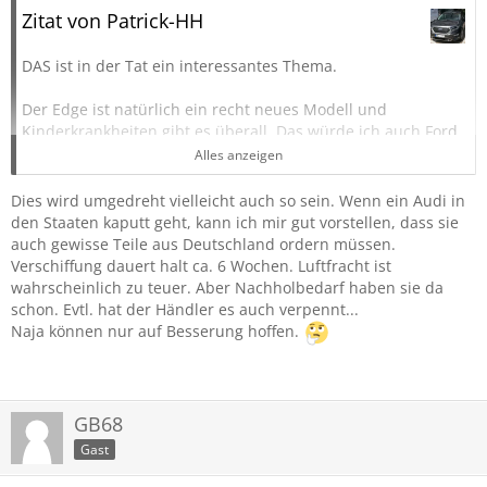
Zitat von Patrick-HH
Kofferraum öffnete . War wohl ein Software-Bug!? aber DER
ist jetzt weg,
super: jetzt habe ich die Fehlermeldung: Frontkamera -
DAS ist in der Tat ein interessantes Thema.
Störung - Service erforderlich. Blöd nur, dass keine
Frontkamera verbaut ist....
Der Edge ist natürlich ein recht neues Modell und
Kinderkrankheiten gibt es überall. Das würde ich auch Ford
nicht übel nehmen wenn mein Edge noch mal in die
Gruß
Alles anzeigen
Werkstatt müsste nach Übergabe.
Dies wird umgedreht vielleicht auch so sein. Wenn ein Audi in
Aber die Ersatzteilversorgung in Europa mehrere Monate
den Staaten kaputt geht, kann ich mir gut vorstellen, dass sie
nach dem offiziellen Launch des Edge ist schon
auch gewisse Teile aus Deutschland ordern müssen.
erschreckend. Da ist man von VW/Audi anderes gewohnt.
Verschiffung dauert halt ca. 6 Wochen. Luftfracht ist
Wenn dort mal z.B. im Rahmen einer Inspektion ein
wahrscheinlich zu teuer. Aber Nachholbedarf haben sie da
reparaturbedürftiger Mangel festgestellt wird hört man
schon. Evtl. hat der Händler es auch verpennt...
vielleicht den Hinweis am Telefon "Ich weiß nicht ob ich das
Naja können nur auf Besserung hoffen.
Teil heute noch bekomme" und nicht 9 Wochen.
Also liebe Fahrer die ihr euren Edge schon habt: Immer
vorsichtig sein und bloß nix kaputt machen!
GB68
Gast