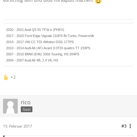
vorsichtig sein und bloß nix kaputt machen!
2020 - 2021 Audi Q5 55 TFSI e (PHEV)
2017 - 2020 Ford Edge Vignale 210PS Bi-Turbo, Powershift
2014 - 2017 VW CC TDI 4Motion DSG 177PS
2010 - 2014 Audi A6 (4F) Avant 3.0TDI quattro TT 233PS
2007 - 2010 BMW (E46) 330d Touring, HS 204PS
2004 - 2007 Audi A6 4B, 2.4 V6, HS
2
rico
Gast
#3
15. Februar 2017