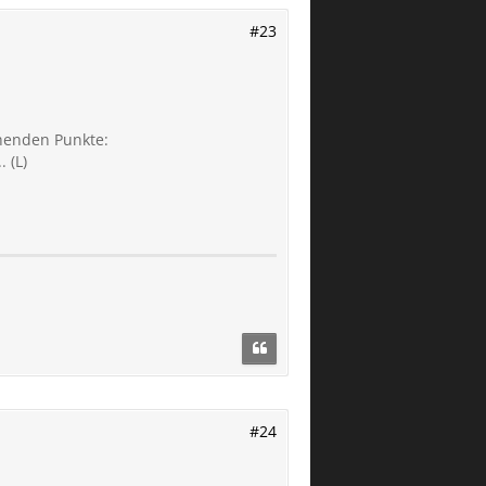
#23
henden Punkte:
 (L)
#24