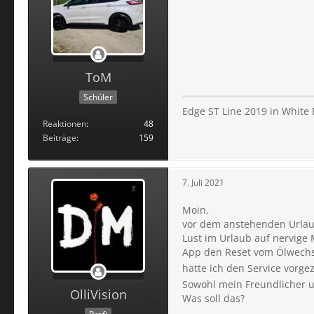
ToM
Schüler
Edge ST Line 2019 in White
Reaktionen
48
Beiträge
159
7. Juli 2021
Moin,
vor dem anstehenden Urlaub
Lust im Urlaub auf nervige 
App den Reset vom Ölwechse
hatte ich den Service vorg
Sowohl mein Freundlicher un
OlliVision
Was soll das?