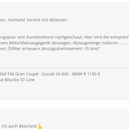
en, normaler Service mit Ablassen.
ungsplan vom Kundendienst nachgeschaut. Hier sind die entsprec
inem Motorölabsaugegerät absaugen, Absaugmenge notieren ..........
ssen; Ölfilter erneuern (Anzugsdrehmoment: 15 Nm)"
20d F36 Gran Coupé - Suzuki VX 800 - BMW R 1150 R
ue Biturbo ST-Line
ss ich auch Bescheid