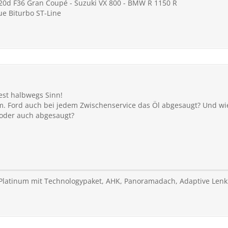
20d F36 Gran Coupé - Suzuki VX 800 - BMW R 1150 R
ue Biturbo ST-Line
est halbwegs Sinn
!
. Ford auch bei jedem Zwischenservice das Öl abgesaugt? Und wie 
 oder auch abgesaugt?
 Platinum mit Technologypaket, AHK, Panoramadach, Adaptive Len