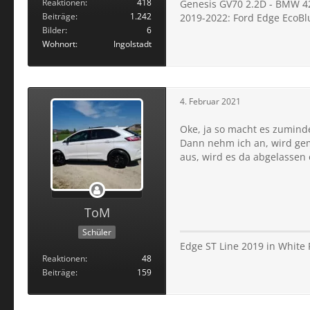
Reaktionen
418
Genesis GV70 2.2D - BMW 4
Beiträge
1.242
2019-2022: Ford Edge EcoBl
Bilder
6
Wohnort
Ingolstadt
4. Februar 2021
Oke, ja so macht es zumind
Dann nehm ich an, wird gem
aus, wird es da abgelassen
ToM
Schüler
Edge ST Line 2019 in White
Reaktionen
48
Beiträge
159