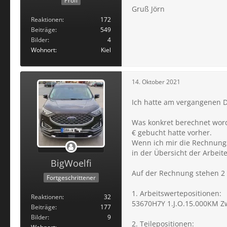
Profi
Gruß Jörn
Reaktionen
172
Beiträge
549
Bilder
4
Wohnort
Kiel
14. Oktober 2021
Ich hatte am vergangenen D
Was konkret berechnet worden
€ gebucht hatte vorher.
Wenn ich mir die Rechnungs
in der Übersicht der Arbeit
BigWoelfi
Auf der Rechnung stehen 2 
Fortgeschrittener
1. Arbeitswertepositionen:
Reaktionen
32
53670H7Y 1.J.O.15.000KM Z
Beiträge
177
Bilder
9
2. Teilepositionen: