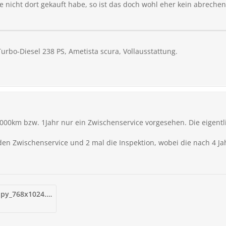
 nicht dort gekauft habe, so ist das doch wohl eher kein abreche
Turbo-Diesel 238 PS, Ametista scura, Vollausstattung.
000km bzw. 1Jahr nur ein Zwischenservice vorgesehen. Die eigentli
n Zwischenservice und 2 mal die Inspektion, wobei die nach 4 J
20211014_141846_copy_768x1024.jpg