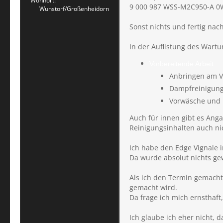
Wohnort
9 000 987 WSS-M2C950-A 0W30
Wunstorf/Großenheidorn
Sonst nichts und fertig nac
In der Auflistung des Wart
Vorbereitende Arbeit
Anbringen am V
Dampfreinigung
Vorwäsche und 
Auch für innen gibt es Anga
Reinigungsinhalten auch nic
Ich habe den Edge Vignale 
Da wurde absolut nichts ge
Als ich den Termin gemacht 
gemacht wird.
Da frage ich mich ernsthaft
Ich glaube ich eher nicht, 