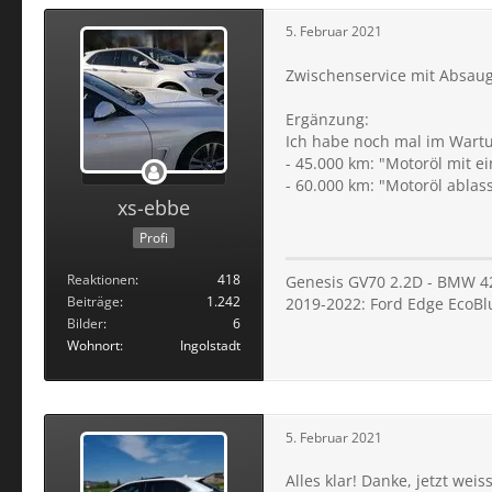
5. Februar 2021
Zwischenservice mit Absaug
Ergänzung:
Ich habe noch mal im Wart
- 45.000 km: "Motoröl mit e
- 60.000 km: "Motoröl abla
xs-ebbe
Profi
Reaktionen
418
Genesis GV70 2.2D - BMW 4
Beiträge
1.242
2019-2022: Ford Edge EcoBl
Bilder
6
Wohnort
Ingolstadt
5. Februar 2021
Alles klar! Danke, jetzt wei