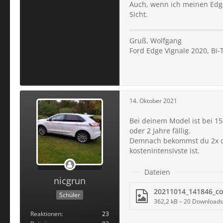
Auch, wenn ich meinen Edge
Sicht.
Gruß, Wolfgang
Ford Edge Vignale 2020, Bi-
14. Oktober 2021
Bei deinem Model ist bei 15
oder 2 Jahre fällig.
Demnach bekommst du 2x de
kostenintensivste ist.
Dateien
nicgrun
Schüler
362,2 kB – 20 Downloads
Reaktionen
23