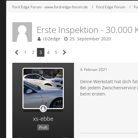
Ford Edge Forum - www.ford-edge-forum.de
Ford Edge Forum
Fo
Erste Inspektion - 30.000 
cb2edge
25. September 2020
1
2
3
4
5
4. Februar 2021
Deine Werkstatt hat dich fal
Bei jedem Zwischenservice (
beim ersten.
xs-ebbe
Profi