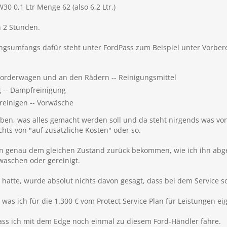
 0,1 Ltr Menge 62 (also 6,2 Ltr.)
h 2 Stunden.
ungsumfangs dafür steht unter FordPass zum Beispiel unter Vorber
orderwagen und an den Rädern -- Reinigungsmittel
 -- Dampfreinigung
reinigen -- Vorwäsche
ben, was alles gemacht werden soll und da steht nirgends was von
hts von "auf zusätzliche Kosten" oder so.
in genau dem gleichen Zustand zurück bekommen, wie ich ihn abg
waschen oder gereinigt.
hatte, wurde absolut nichts davon gesagt, dass bei dem Service s
, was ich für die 1.300 € vom Protect Service Plan für Leistungen e
dass ich mit dem Edge noch einmal zu diesem Ford-Händler fahre.