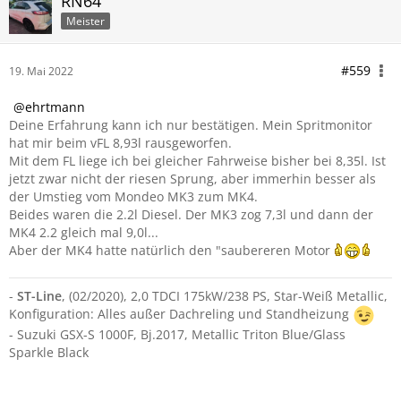
RN64
Meister
#559
19. Mai 2022
ehrtmann
Deine Erfahrung kann ich nur bestätigen. Mein Spritmonitor
hat mir beim vFL 8,93l rausgeworfen.
Mit dem FL liege ich bei gleicher Fahrweise bisher bei 8,35l. Ist
jetzt zwar nicht der riesen Sprung, aber immerhin besser als
der Umstieg vom Mondeo MK3 zum MK4.
Beides waren die 2.2l Diesel. Der MK3 zog 7,3l und dann der
MK4 2.2 gleich mal 9,0l...
Aber der MK4 hatte natürlich den "saubereren Motor
-
ST-Line
, (02/2020), 2,0 TDCI 175kW/238 PS, Star-Weiß Metallic,
Konfiguration: Alles außer Dachreling und Standheizung
- Suzuki GSX-S 1000F, Bj.2017, Metallic Triton Blue/Glass
Sparkle Black