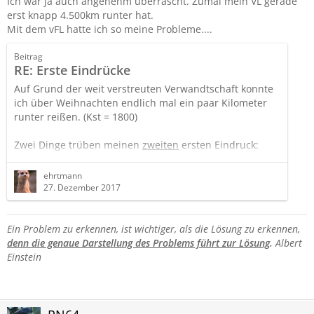
Ich war ja auch angenehm überrascht. Zumal mein VL gerade
erst knapp 4.500km runter hat.
Mit dem vFL hatte ich so meine Probleme....
Beitrag
RE: Erste Eindrücke
Auf Grund der weit verstreuten Verwandtschaft konnte
ich über Weihnachten endlich mal ein paar Kilometer
runter reißen. (Kst = 1800)
Zwei Dinge trüben meinen
zweiten
ersten Eindruck:
1. Brutales Flattern/vibrieren der Motorhaube. Konnte
ehrtmann
mich kaum auf den Verkehr konzentrieren, weil ich
27. Dezember 2017
dachte, das Ding fliegt gleich weg. Bin dann einen
Rastplatz angefahren und habe die Gummipöller im
Ein Problem zu erkennen, ist wichtiger, als die Lösung zu erkennen,
Motorraum noch oben gedreht. Danach war es besser,
denn die genaue Darstellung des Problems führt zur Lösung
.
Albert
aber die Spaltmaße stimmen nun nicht mehr.
Einstein
2. Bei gemütlichen…