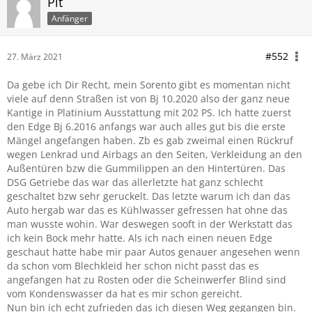
Pit
Anfänger
#552
27. März 2021
Da gebe ich Dir Recht, mein Sorento gibt es momentan nicht
viele auf denn Straßen ist von Bj 10.2020 also der ganz neue
Kantige in Platinium Ausstattung mit 202 PS. Ich hatte zuerst
den Edge Bj 6.2016 anfangs war auch alles gut bis die erste
Mängel angefangen haben. Zb es gab zweimal einen Rückruf
wegen Lenkrad und Airbags an den Seiten, Verkleidung an den
Außentüren bzw die Gummilippen an den Hintertüren. Das
DSG Getriebe das war das allerletzte hat ganz schlecht
geschaltet bzw sehr geruckelt. Das letzte warum ich dan das
Auto hergab war das es Kühlwasser gefressen hat ohne das
man wusste wohin. War deswegen sooft in der Werkstatt das
ich kein Bock mehr hatte. Als ich nach einen neuen Edge
geschaut hatte habe mir paar Autos genauer angesehen wenn
da schon vom Blechkleid her schon nicht passt das es
angefangen hat zu Rosten oder die Scheinwerfer Blind sind
vom Kondenswasser da hat es mir schon gereicht.
Nun bin ich echt zufrieden das ich diesen Weg gegangen bin.